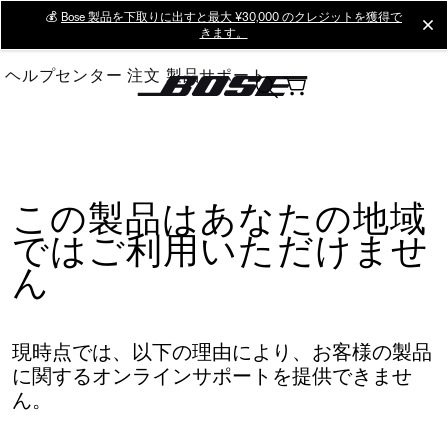
Skip
💰
Bose 製品を下取りに出すと最大 ¥30,000 のクレジットを獲得で
cl
きます。
to
Main
ヘルプセンター
注文
製品サポート
この製品はあなたの地域
ではご利用いただけませ
ん
現時点では、以下の理由により、お客様の製品
に関するオンラインサポートを提供できませ
ん。