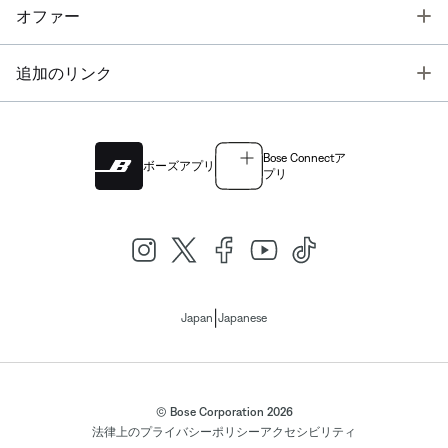
T
オファー
T
追加のリンク
Bose Connectア
ボーズアプリ
プリ
|
Japan
Japanese
© Bose Corporation 2026
法律上の
プライバシーポリシー
アクセシビリティ