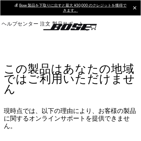
Skip
💰
Bose 製品を下取りに出すと最大 ¥30,000 のクレジットを獲得で
cl
きます。
to
Main
ヘルプセンター
注文
製品サポート
この製品はあなたの地域
ではご利用いただけませ
ん
現時点では、以下の理由により、お客様の製品
に関するオンラインサポートを提供できませ
ん。