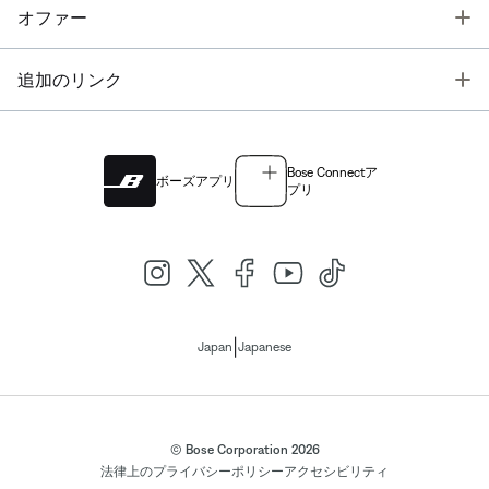
T
オファー
T
追加のリンク
Bose Connectア
ボーズアプリ
プリ
|
Japan
Japanese
© Bose Corporation 2026
法律上の
プライバシーポリシー
アクセシビリティ