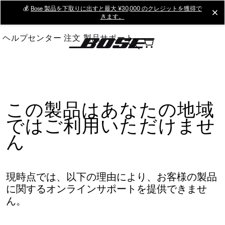
Skip
💰
Bose 製品を下取りに出すと最大 ¥30,000 のクレジットを獲得で
cl
きます。
to
Main
ヘルプセンター
注文
製品サポート
この製品はあなたの地域
ではご利用いただけませ
ん
現時点では、以下の理由により、お客様の製品
に関するオンラインサポートを提供できませ
ん。