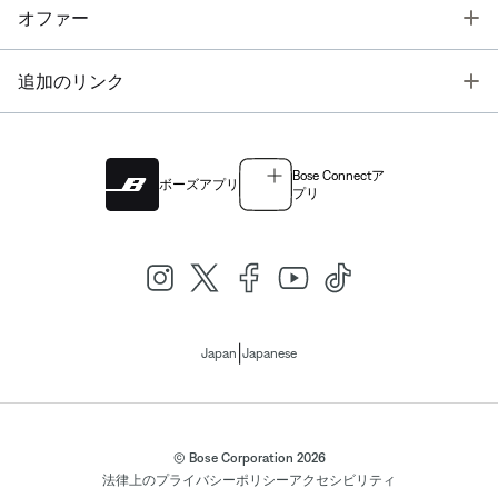
T
オファー
T
追加のリンク
Bose Connectア
ボーズアプリ
プリ
|
Japan
Japanese
© Bose Corporation 2026
法律上の
プライバシーポリシー
アクセシビリティ