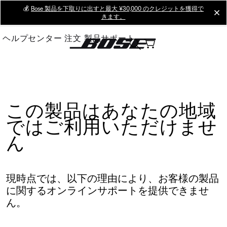
Skip
💰
Bose 製品を下取りに出すと最大 ¥30,000 のクレジットを獲得で
cl
きます。
to
Main
ヘルプセンター
注文
製品サポート
この製品はあなたの地域
ではご利用いただけませ
ん
現時点では、以下の理由により、お客様の製品
に関するオンラインサポートを提供できませ
ん。