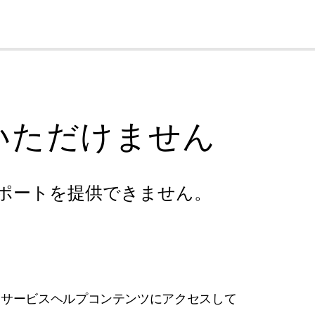
cl
いただけません
ポートを提供できません。
フサービスヘルプコンテンツにアクセスして