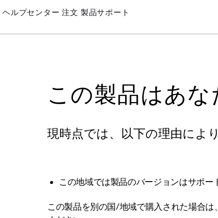
Skip
ヘルプセンター
注文
製品サポート
to
Main
この製品はあな
現時点では、以下の理由によ
この地域では製品のバージョンはサポー
この製品を別の国/地域で購入された場合は