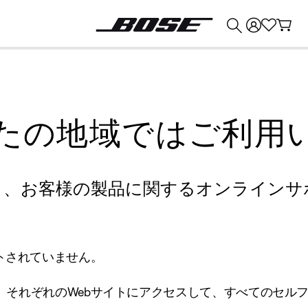
💰
Bose 製品を下取りに出すと最大 ¥30,000 のクレジットを獲得できます。
たの地域ではご利用
り、お客様の製品に関するオンラインサ
トされていません。
、それぞれのWebサイトにアクセスして、すべてのセル