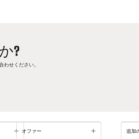
か?
合わせください。
Toggle
Toggle
オファー
追加