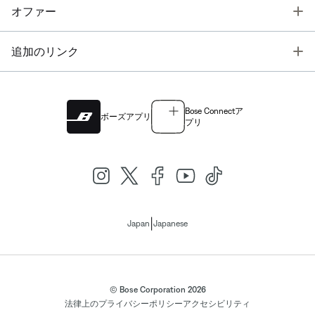
T
オファー
T
追加のリンク
Bose Connectア
ボーズアプリ
プリ
|
Japan
Japanese
© Bose Corporation 2026
法律上の
プライバシーポリシー
アクセシビリティ