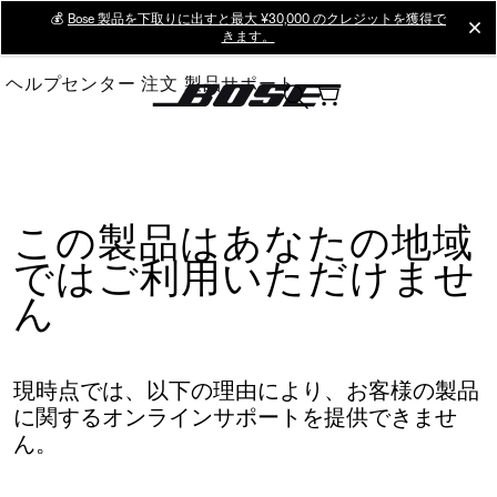
Skip
💰
Bose 製品を下取りに出すと最大 ¥30,000 のクレジットを獲得で
cl
きます。
to
Main
ヘルプセンター
注文
製品サポート
この製品はあなたの地域
ではご利用いただけませ
ん
現時点では、以下の理由により、お客様の製品
に関するオンラインサポートを提供できませ
ん。