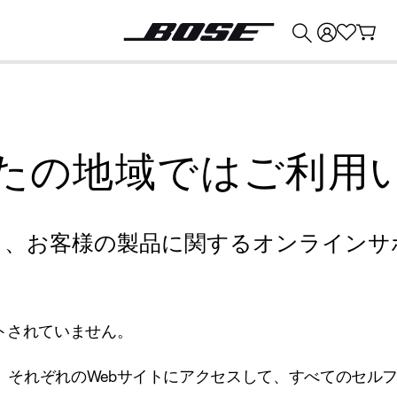
💰
Bose 製品を下取りに出すと最大 ¥30,000 のクレジットを獲得できます。
たの地域ではご利用
り、お客様の製品に関するオンラインサ
トされていません。
、それぞれのWebサイトにアクセスして、すべてのセル