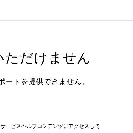
cl
いただけません
ポートを提供できません。
フサービスヘルプコンテンツにアクセスして