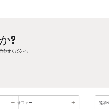
か?
合わせください。
Toggle
Toggle
オファー
追加