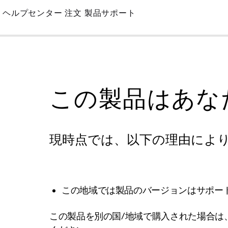
Skip
ヘルプセンター
注文
製品サポート
to
Main
この製品はあな
現時点では、以下の理由によ
この地域では製品のバージョンはサポー
この製品を別の国/地域で購入された場合は