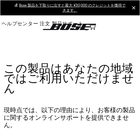
Skip
💰
Bose 製品を下取りに出すと最大 ¥30,000 のクレジットを獲得で
cl
きます。
to
Main
ヘルプセンター
注文
製品サポート
この製品はあなたの地域
ではご利用いただけませ
ん
現時点では、以下の理由により、お客様の製品
に関するオンラインサポートを提供できませ
ん。