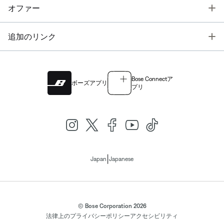
T
オファー
T
追加のリンク
Bose Connectア
ボーズアプリ
プリ
|
Japan
Japanese
© Bose Corporation 2026
法律上の
プライバシーポリシー
アクセシビリティ