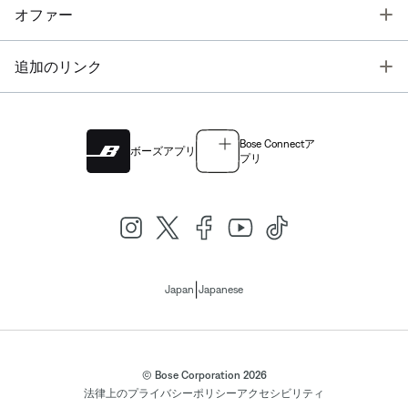
T
オファー
T
追加のリンク
Bose Connectア
ボーズアプリ
プリ
|
Japan
Japanese
© Bose Corporation 2026
法律上の
プライバシーポリシー
アクセシビリティ