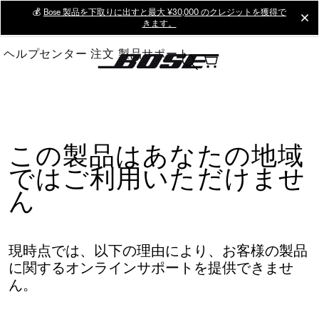
Skip
💰
Bose 製品を下取りに出すと最大 ¥30,000 のクレジットを獲得で
cl
きます。
to
Main
ヘルプセンター
注文
製品サポート
この製品はあなたの地域
ではご利用いただけませ
ん
現時点では、以下の理由により、お客様の製品
に関するオンラインサポートを提供できませ
ん。