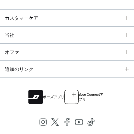
T
カスタマーケア
T
当社
T
オファー
T
追加のリンク
Bose Connectア
ボーズアプリ
プリ