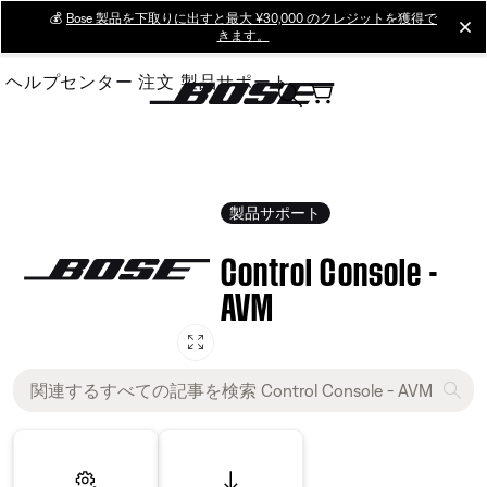
Skip
💰
Bose 製品を下取りに出すと最大 ¥30,000 のクレジットを獲得で
cl
きます。
to
Main
ヘルプセンター
注文
製品サポート
製品サポート
Control Console -
AVM