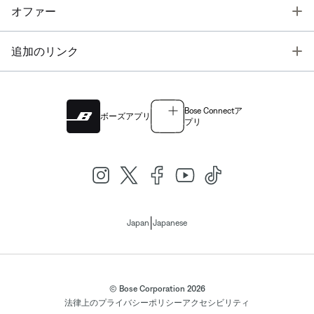
T
オファー
T
追加のリンク
Bose Connectア
ボーズアプリ
プリ
|
Japan
Japanese
© Bose Corporation 2026
法律上の
プライバシーポリシー
アクセシビリティ