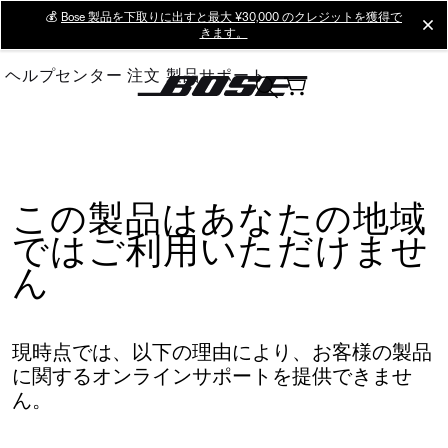
Skip
💰
Bose 製品を下取りに出すと最大 ¥30,000 のクレジットを獲得で
cl
きます。
to
Main
ヘルプセンター
注文
製品サポート
この製品はあなたの地域
ではご利用いただけませ
ん
現時点では、以下の理由により、お客様の製品
に関するオンラインサポートを提供できませ
ん。