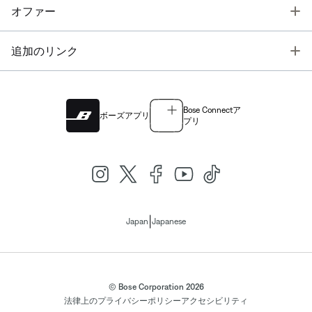
T
オファー
T
追加のリンク
Bose Connectア
ボーズアプリ
プリ
|
Japan
Japanese
© Bose Corporation 2026
法律上の
プライバシーポリシー
アクセシビリティ