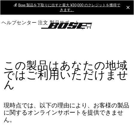
Skip
💰
Bose 製品を下取りに出すと最大 ¥30,000 のクレジットを獲得で
cl
きます。
to
Main
ヘルプセンター
注文
製品サポート
この製品はあなたの地域
ではご利用いただけませ
ん
現時点では、以下の理由により、お客様の製品
に関するオンラインサポートを提供できませ
ん。