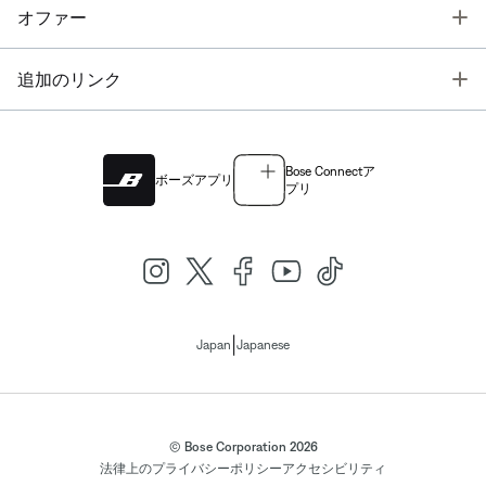
T
オファー
T
追加のリンク
Bose Connectア
ボーズアプリ
プリ
|
Japan
Japanese
© Bose Corporation 2026
法律上の
プライバシーポリシー
アクセシビリティ