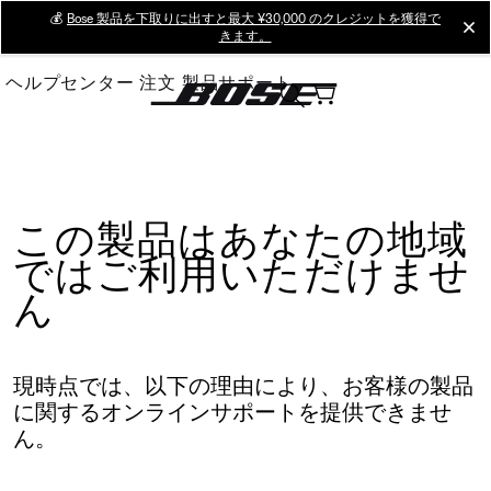
Skip
💰
Bose 製品を下取りに出すと最大 ¥30,000 のクレジットを獲得で
cl
きます。
to
Main
ヘルプセンター
注文
製品サポート
この製品はあなたの地域
ではご利用いただけませ
ん
現時点では、以下の理由により、お客様の製品
に関するオンラインサポートを提供できませ
ん。