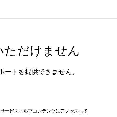
cl
いただけません
ポートを提供できません。
フサービスヘルプコンテンツにアクセスして