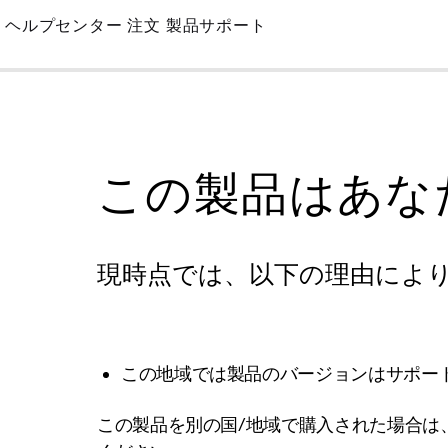
Skip
ヘルプセンター
注文
製品サポート
to
Main
この製品はあな
現時点では、以下の理由によ
この地域では製品のバージョンはサポー
この製品を別の国/地域で購入された場合は