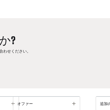
か?
合わせください。
Toggle
Toggle
オファー
追加