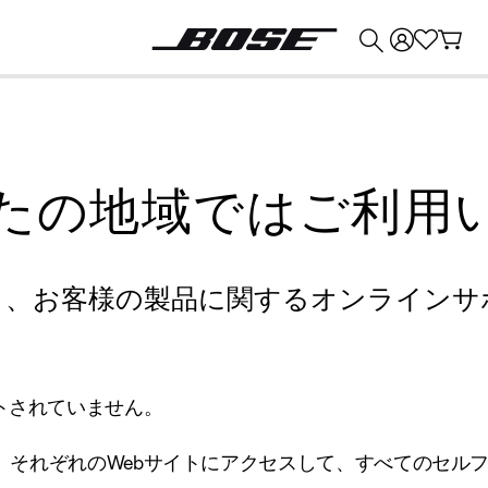
💰
Bose 製品を下取りに出すと最大 ¥30,000 のクレジットを獲得できます。
たの地域ではご利用
り、お客様の製品に関するオンラインサ
トされていません。
、それぞれのWebサイトにアクセスして、すべてのセル