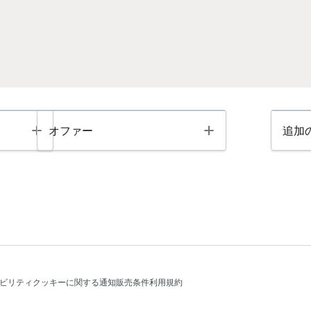
Toggle
Toggle
オファー
追加
ビリティ
クッキーに関する通知
販売条件
利用規約