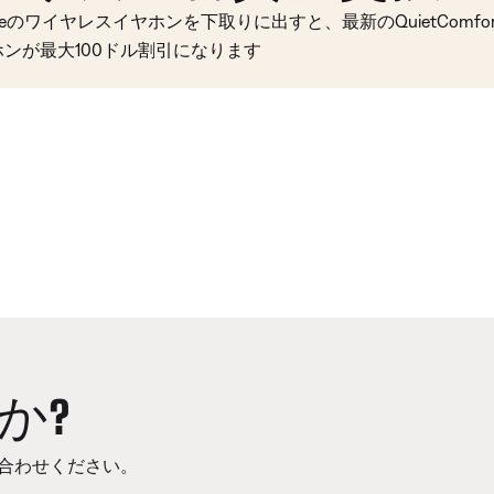
seのワイヤレスイヤホンを下取りに出すと、最新のQuietComfort 
ホンが最大100ドル割引になります
か?
合わせください。