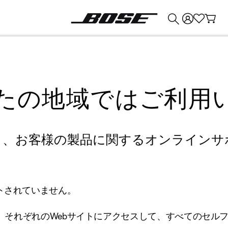
💰
Bose 製品を下取りに出すと最大 ¥30,000 のクレジットを獲得できます。
たの地域ではご利用
り、お客様の製品に関するオンラインサ
トされていません。
、それぞれのWebサイトにアクセスして、すべてのセル