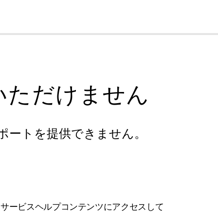
cl
いただけません
ポートを提供できません。
フサービスヘルプコンテンツにアクセスして