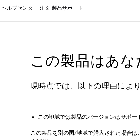
Skip
ヘルプセンター
注文
製品サポート
to
Main
この製品はあな
現時点では、以下の理由によ
この地域では製品のバージョンはサポー
この製品を別の国/地域で購入された場合は