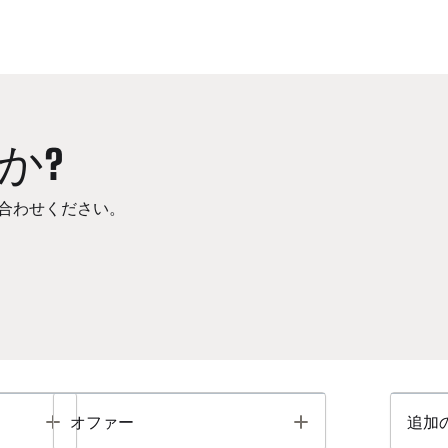
か?
合わせください。
Toggle
Toggle
オファー
追加