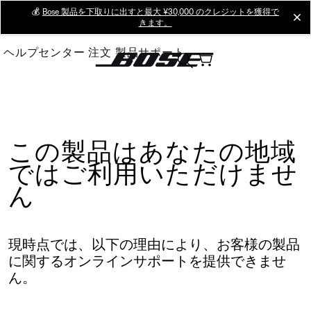
Skip
💰
Bose 製品を下取りに出すと最大 ¥30,000 のクレジットを獲得で
cl
きます。
to
Main
ヘルプセンター
注文
製品サポート
この製品はあなたの地域
ではご利用いただけませ
ん
現時点では、以下の理由により、お客様の製品
に関するオンラインサポートを提供できませ
ん。