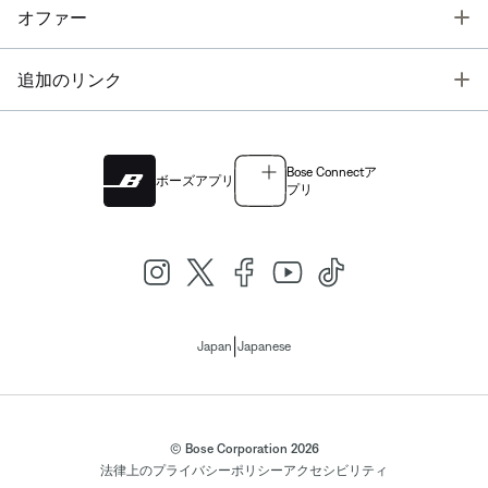
T
オファー
T
追加のリンク
Bose Connectア
ボーズアプリ
プリ
|
Japan
Japanese
© Bose Corporation 2026
法律上の
プライバシーポリシー
アクセシビリティ