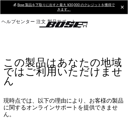
Skip
💰
Bose 製品を下取りに出すと最大 ¥30,000 のクレジットを獲得で
cl
きます。
to
Main
ヘルプセンター
注文
製品サポート
この製品はあなたの地域
ではご利用いただけませ
ん
現時点では、以下の理由により、お客様の製品
に関するオンラインサポートを提供できませ
ん。