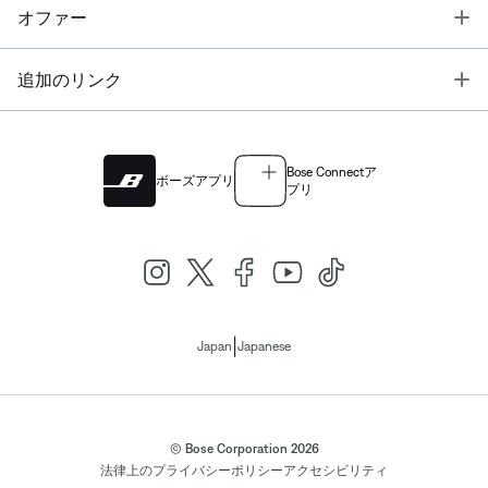
T
オファー
T
追加のリンク
Bose Connectア
ボーズアプリ
プリ
|
Japan
Japanese
© Bose Corporation 2026
法律上の
プライバシーポリシー
アクセシビリティ