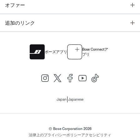
T
オファー
T
追加のリンク
Bose Connectア
ボーズアプリ
プリ
|
Japan
Japanese
© Bose Corporation 2026
法律上の
プライバシーポリシー
アクセシビリティ