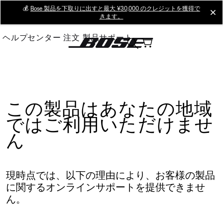
Skip
💰
Bose 製品を下取りに出すと最大 ¥30,000 のクレジットを獲得で
cl
きます。
to
Main
ヘルプセンター
注文
製品サポート
この製品はあなたの地域
ではご利用いただけませ
ん
現時点では、以下の理由により、お客様の製品
に関するオンラインサポートを提供できませ
ん。