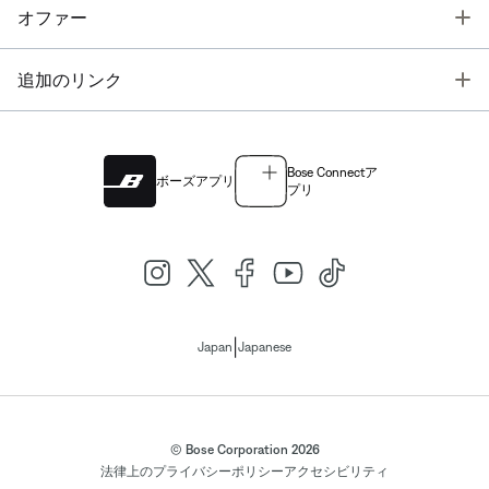
T
オファー
T
追加のリンク
Bose Connectア
ボーズアプリ
プリ
|
Japan
Japanese
© Bose Corporation 2026
法律上の
プライバシーポリシー
アクセシビリティ