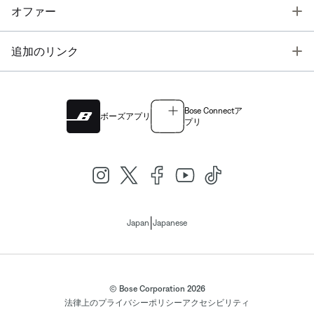
T
オファー
T
追加のリンク
Bose Connectア
ボーズアプリ
プリ
|
Japan
Japanese
© Bose Corporation 2026
法律上の
プライバシーポリシー
アクセシビリティ