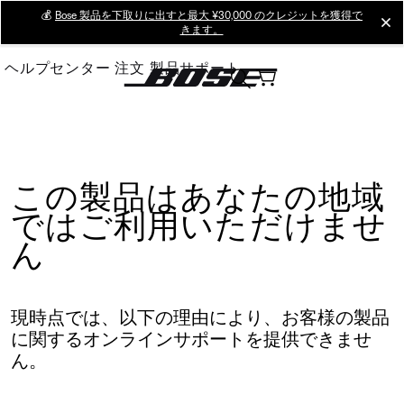
Skip
💰
Bose 製品を下取りに出すと最大 ¥30,000 のクレジットを獲得で
cl
きます。
to
Main
ヘルプセンター
注文
製品サポート
この製品はあなたの地域
ではご利用いただけませ
ん
現時点では、以下の理由により、お客様の製品
に関するオンラインサポートを提供できませ
ん。