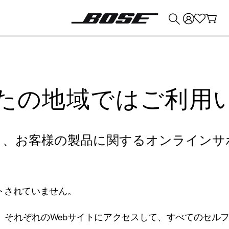
💰
Bose 製品を下取りに出すと最大 ¥30,000 のクレジットを獲得できます。
たの地域ではご利用
り、お客様の製品に関するオンラインサ
トされていません。
、それぞれのWebサイトにアクセスして、すべてのセル