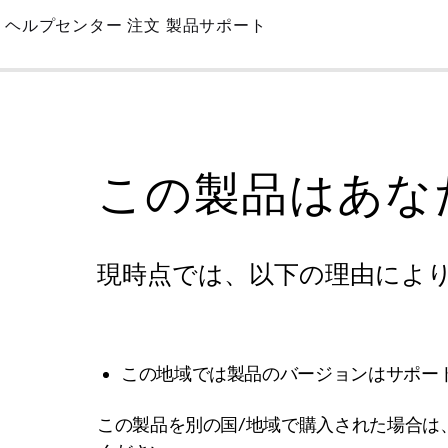
Skip
ヘルプセンター
注文
製品サポート
to
Main
この製品はあな
現時点では、以下の理由によ
この地域では製品のバージョンはサポー
この製品を別の国/地域で購入された場合は