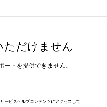
cl
いただけません
ポートを提供できません。
フサービスヘルプコンテンツにアクセスして