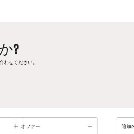
か?
合わせください。
Toggle
Toggle
オファー
追加