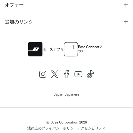
T
オファー
T
追加のリンク
Bose Connectア
ボーズアプリ
プリ
|
Japan
Japanese
© Bose Corporation 2026
法律上の
プライバシーポリシー
アクセシビリティ