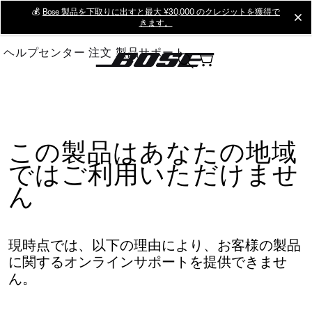
Skip
💰
Bose 製品を下取りに出すと最大 ¥30,000 のクレジットを獲得で
cl
きます。
to
Main
ヘルプセンター
注文
製品サポート
この製品はあなたの地域
ではご利用いただけませ
ん
現時点では、以下の理由により、お客様の製品
に関するオンラインサポートを提供できませ
ん。