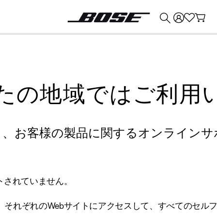
💰
Bose 製品を下取りに出すと最大 ¥30,000 のクレジットを獲得できます。
たの地域ではご利用
り、お客様の製品に関するオンラインサ
トされていません。
、それぞれのWebサイトにアクセスして、すべてのセル