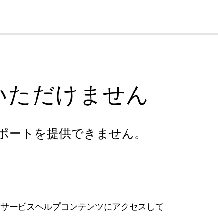
cl
いただけません
ポートを提供できません。
フサービスヘルプコンテンツにアクセスして