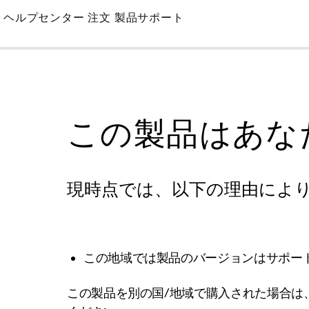
Skip
ヘルプセンター
注文
製品サポート
to
Main
この製品はあな
現時点では、以下の理由によ
この地域では製品のバージョンはサポー
この製品を別の国/地域で購入された場合は