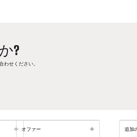
か?
合わせください。
Toggle
Toggle
オファー
追加