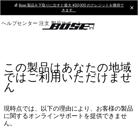
Skip
💰
Bose 製品を下取りに出すと最大 ¥30,000 のクレジットを獲得で
cl
きます。
to
Main
ヘルプセンター
注文
製品サポート
この製品はあなたの地域
ではご利用いただけませ
ん
現時点では、以下の理由により、お客様の製品
に関するオンラインサポートを提供できませ
ん。