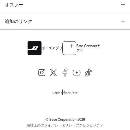
T
オファー
T
追加のリンク
Bose Connectア
ボーズアプリ
プリ
|
Japan
Japanese
© Bose Corporation 2026
法律上の
プライバシーポリシー
アクセシビリティ