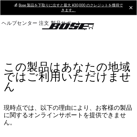
Skip
💰
Bose 製品を下取りに出すと最大 ¥30,000 のクレジットを獲得で
cl
きます。
to
Main
ヘルプセンター
注文
製品サポート
この製品はあなたの地域
ではご利用いただけませ
ん
現時点では、以下の理由により、お客様の製品
に関するオンラインサポートを提供できませ
ん。