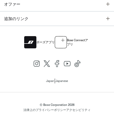
T
オファー
T
追加のリンク
Bose Connectア
ボーズアプリ
プリ
|
Japan
Japanese
© Bose Corporation 2026
法律上の
プライバシーポリシー
アクセシビリティ