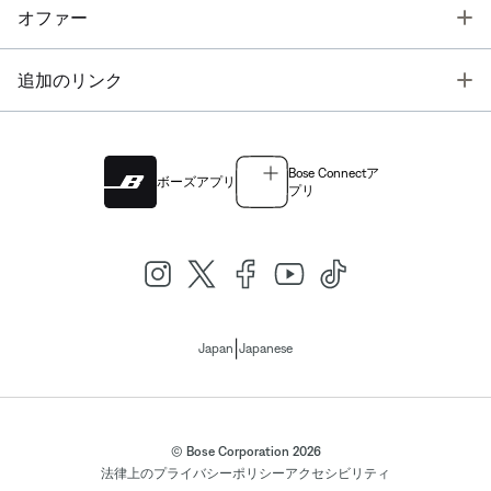
T
オファー
T
追加のリンク
Bose Connectア
ボーズアプリ
プリ
|
Japan
Japanese
© Bose Corporation 2026
法律上の
プライバシーポリシー
アクセシビリティ