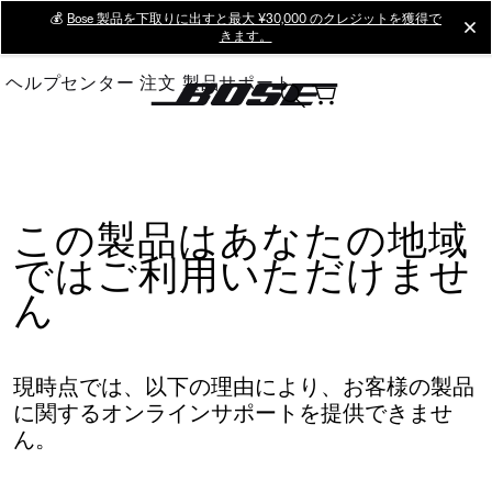
Skip
💰
Bose 製品を下取りに出すと最大 ¥30,000 のクレジットを獲得で
cl
きます。
to
Main
ヘルプセンター
注文
製品サポート
この製品はあなたの地域
ではご利用いただけませ
ん
現時点では、以下の理由により、お客様の製品
に関するオンラインサポートを提供できませ
ん。