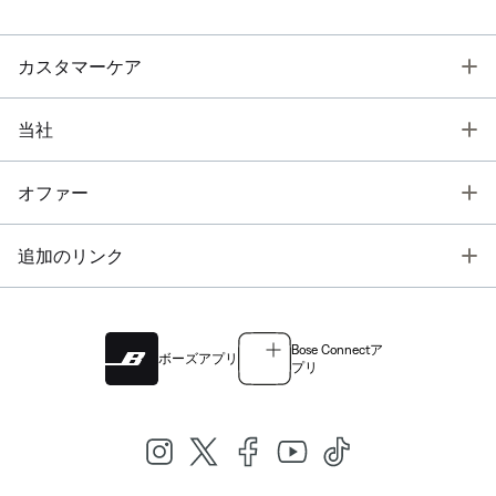
T
カスタマーケア
T
当社
T
オファー
T
追加のリンク
Bose Connectア
ボーズアプリ
プリ