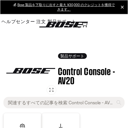
Skip
💰
Bose 製品を下取りに出すと最大 ¥30,000 のクレジットを獲得で
cl
きます。
to
Main
ヘルプセンター
注文
製品サポート
製品サポート
Control Console -
AV20