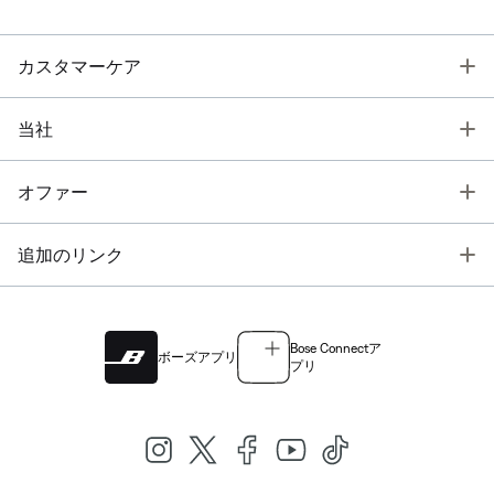
T
カスタマーケア
T
当社
T
オファー
T
追加のリンク
Bose Connectア
ボーズアプリ
プリ