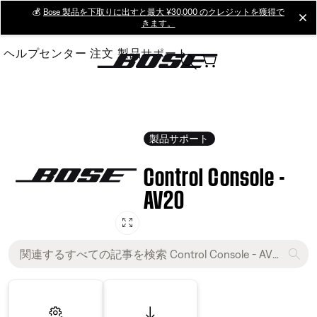
Skip
💰
Bose 製品を下取りに出すと最大 ¥30,000 のクレジットを獲得で
cl
きます。
to
Main
ヘルプセンター
注文
製品サポート
製品サポート
Control Console -
AV20