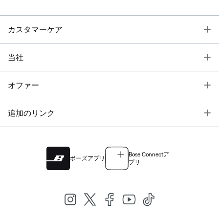
T
カスタマーケア
T
当社
T
オファー
T
追加のリンク
Bose Connectア
ボーズアプリ
プリ