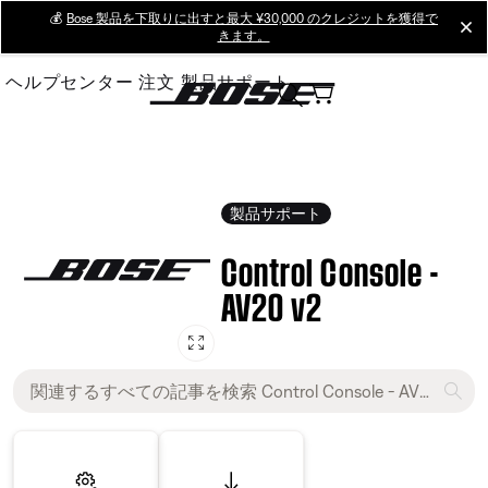
Skip
💰
Bose 製品を下取りに出すと最大 ¥30,000 のクレジットを獲得で
cl
きます。
to
Main
ヘルプセンター
注文
製品サポート
製品サポート
Control Console -
AV20 v2