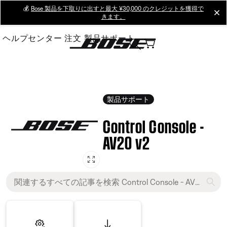
Skip
💰
Bose 製品を下取りに出すと最大 ¥30,000 のクレジットを獲得で
cl
きます。
to
Main
ヘルプセンター
注文
製品サポート
製品サポート
Control Console -
AV20 v2