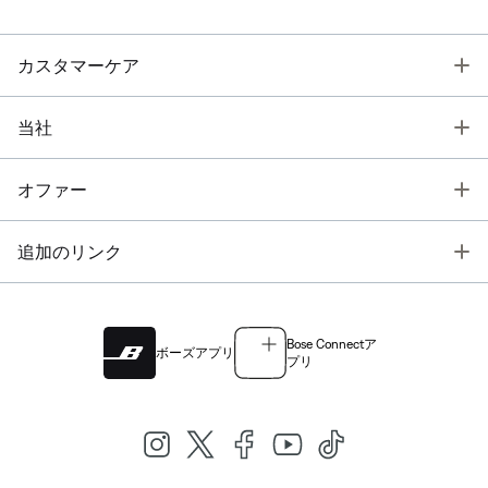
T
カスタマーケア
T
当社
T
オファー
T
追加のリンク
Bose Connectア
ボーズアプリ
プリ