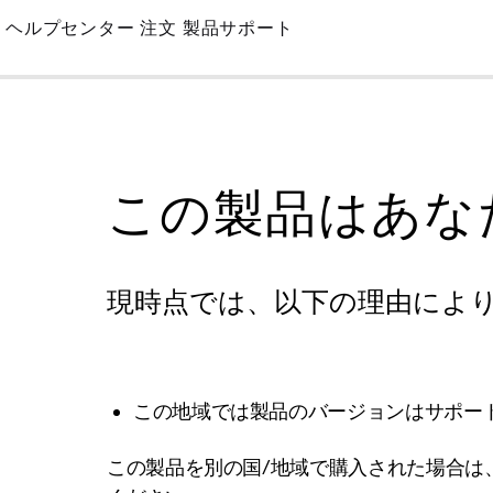
Skip
ヘルプセンター
注文
製品サポート
to
Main
この製品はあな
現時点では、以下の理由によ
この地域では製品のバージョンはサポー
この製品を別の国/地域で購入された場合は