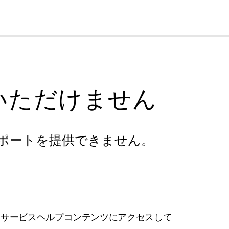
cl
いただけません
ポートを提供できません。
フサービスヘルプコンテンツにアクセスして