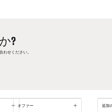
か?
合わせください。
Toggle
Toggle
オファー
追加