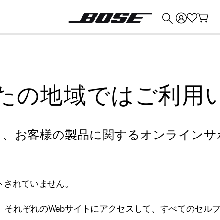
💰
Bose 製品を下取りに出すと最大 ¥30,000 のクレジットを獲得できます。
たの地域ではご利用
り、お客様の製品に関するオンラインサ
トされていません。
、それぞれのWebサイトにアクセスして、すべてのセル