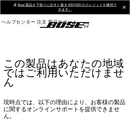
Skip
💰
Bose 製品を下取りに出すと最大 ¥30,000 のクレジットを獲得で
cl
きます。
to
Main
ヘルプセンター
注文
製品サポート
この製品はあなたの地域
ではご利用いただけませ
ん
現時点では、以下の理由により、お客様の製品
に関するオンラインサポートを提供できませ
ん。