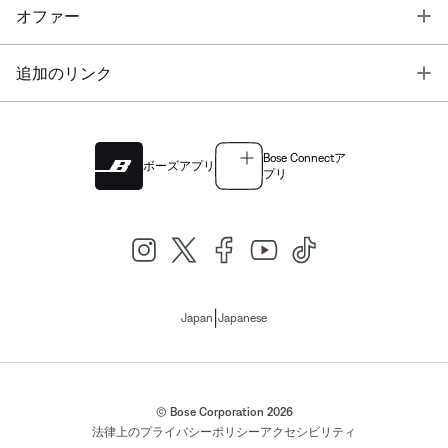
T
オファー
T
追加のリンク
Bose Connectア
ボーズアプリ
プリ
|
Japan
Japanese
© Bose Corporation 2026
法律上の
プライバシーポリシー
アクセシビリティ