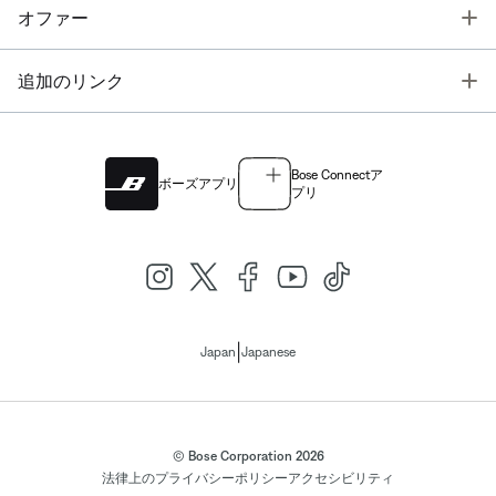
T
オファー
T
追加のリンク
Bose Connectア
ボーズアプリ
プリ
|
Japan
Japanese
© Bose Corporation 2026
法律上の
プライバシーポリシー
アクセシビリティ