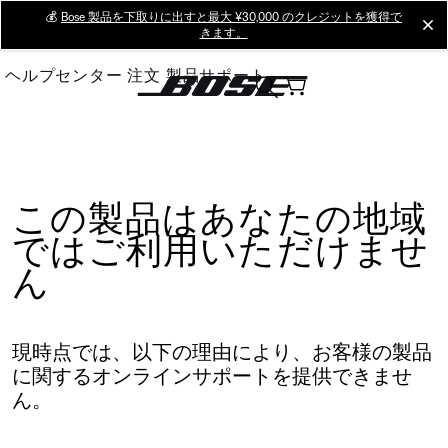
Skip
💰
Bose 製品を下取りに出すと最大 ¥30,000 のクレジットを獲得で
cl
きます。
to
Main
ヘルプセンター
注文
製品サポート
この製品はあなたの地域
ではご利用いただけませ
ん
現時点では、以下の理由により、お客様の製品
に関するオンラインサポートを提供できませ
ん。