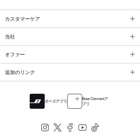
T
カスタマーケア
T
当社
T
オファー
T
追加のリンク
Bose Connectア
ボーズアプリ
プリ