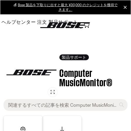
Skip
💰
Bose 製品を下取りに出すと最大 ¥30,000 のクレジットを獲得で
cl
きます。
to
Main
ヘルプセンター
注文
製品サポート
製品サポート
Computer
MusicMonitor®