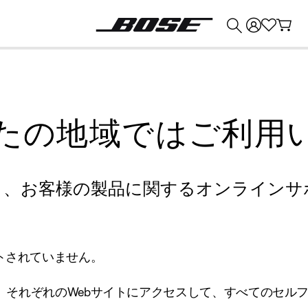
💰
Bose 製品を下取りに出すと最大 ¥30,000 のクレジットを獲得できます。
たの地域ではご利用
り、お客様の製品に関するオンラインサ
トされていません。
、それぞれのWebサイトにアクセスして、すべてのセル