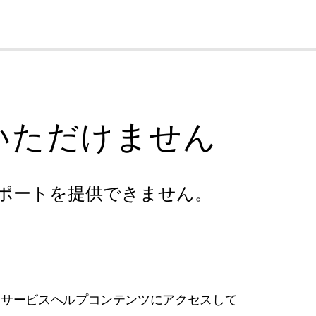
cl
いただけません
ポートを提供できません。
フサービスヘルプコンテンツにアクセスして