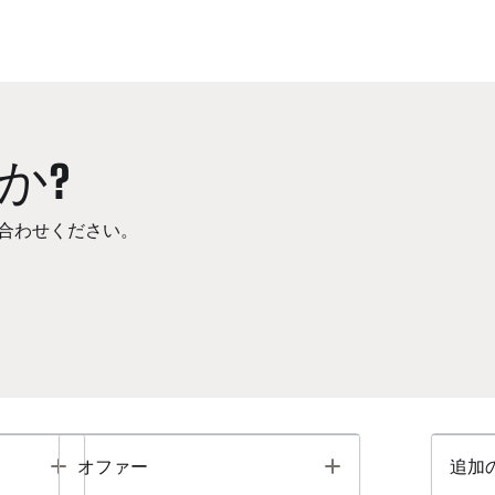
か?
合わせください。
Toggle
Toggle
オファー
追加