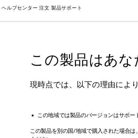
Skip
ヘルプセンター
注文
製品サポート
to
Main
この製品はあな
現時点では、以下の理由によ
この地域では製品のバージョンはサポー
この製品を別の国/地域で購入された場合は