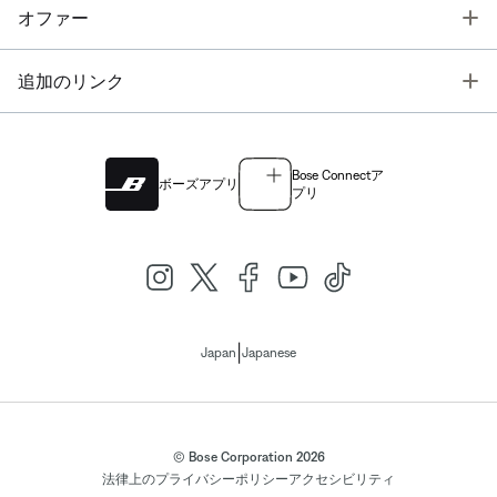
T
オファー
T
追加のリンク
Bose Connectア
ボーズアプリ
プリ
|
Japan
Japanese
© Bose Corporation 2026
法律上の
プライバシーポリシー
アクセシビリティ