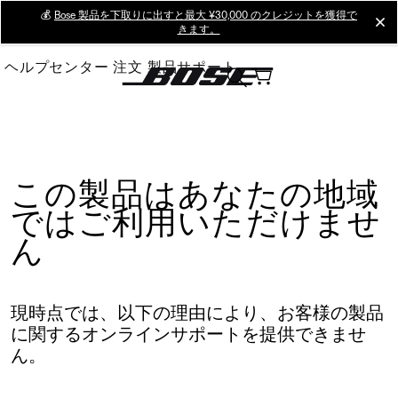
Skip
💰
Bose 製品を下取りに出すと最大 ¥30,000 のクレジットを獲得で
cl
きます。
to
Main
ヘルプセンター
注文
製品サポート
この製品はあなたの地域
ではご利用いただけませ
ん
現時点では、以下の理由により、お客様の製品
に関するオンラインサポートを提供できませ
ん。