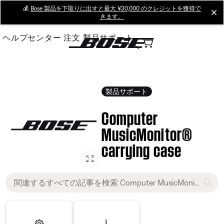
Skip
💰
Bose 製品を下取りに出すと最大 ¥30,000 のクレジットを獲得で
cl
きます。
to
Main
ヘルプセンター
注文
製品サポート
製品サポート
Computer
MusicMonitor®
carrying case