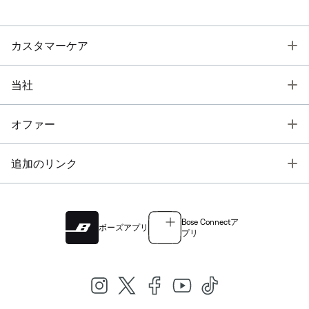
T
カスタマーケア
T
当社
T
オファー
T
追加のリンク
Bose Connectア
ボーズアプリ
プリ