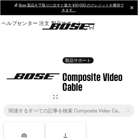
Skip
💰
Bose 製品を下取りに出すと最大 ¥30,000 のクレジットを獲得で
cl
きます。
to
Main
ヘルプセンター
注文
製品サポート
製品サポート
Composite Video
Cable