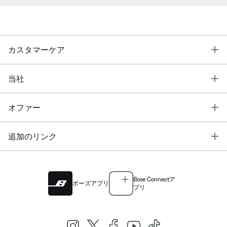
T
カスタマーケア
T
当社
T
オファー
T
追加のリンク
Bose Connectア
ボーズアプリ
プリ