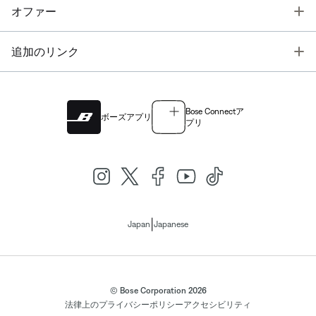
T
オファー
T
追加のリンク
Bose Connectア
ボーズアプリ
プリ
|
Japan
Japanese
© Bose Corporation 2026
法律上の
プライバシーポリシー
アクセシビリティ