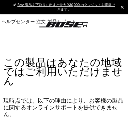
Skip
💰
Bose 製品を下取りに出すと最大 ¥30,000 のクレジットを獲得で
cl
きます。
to
Main
ヘルプセンター
注文
製品サポート
この製品はあなたの地域
ではご利用いただけませ
ん
現時点では、以下の理由により、お客様の製品
に関するオンラインサポートを提供できませ
ん。