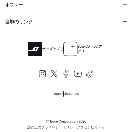
T
オファー
T
追加のリンク
Bose Connectア
ボーズアプリ
プリ
|
Japan
Japanese
© Bose Corporation 2026
法律上の
プライバシーポリシー
アクセシビリティ