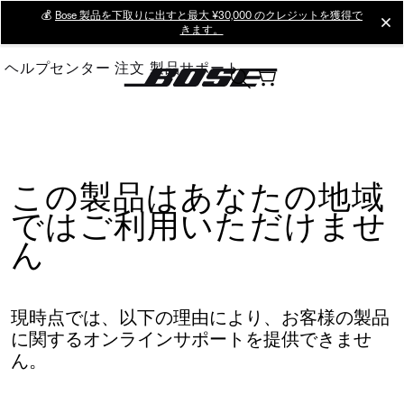
Skip
💰
Bose 製品を下取りに出すと最大 ¥30,000 のクレジットを獲得で
cl
きます。
to
Main
ヘルプセンター
注文
製品サポート
この製品はあなたの地域
ではご利用いただけませ
ん
現時点では、以下の理由により、お客様の製品
に関するオンラインサポートを提供できませ
ん。