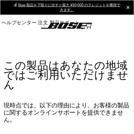
Skip
💰
Bose 製品を下取りに出すと最大 ¥30,000 のクレジットを獲得で
cl
きます。
to
Main
ヘルプセンター
注文
製品サポート
この製品はあなたの地域
ではご利用いただけませ
ん
現時点では、以下の理由により、お客様の製品
に関するオンラインサポートを提供できませ
ん。