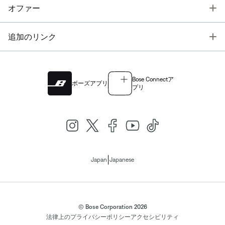
T
オファー
T
追加のリンク
Bose Connectア
ボーズアプリ
プリ
|
Japan
Japanese
© Bose Corporation 2026
法律上の
プライバシーポリシー
アクセシビリティ