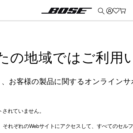
💰
Bose 製品を下取りに出すと最大 ¥30,000 のクレジットを獲得できます。
たの地域ではご利用
り、お客様の製品に関するオンラインサ
トされていません。
、それぞれのWebサイトにアクセスして、すべてのセル