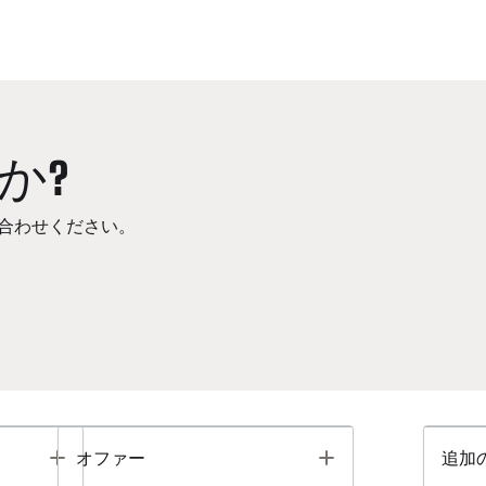
か?
合わせください。
Toggle
Toggle
オファー
追加