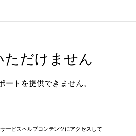
cl
いただけません
ポートを提供できません。
フサービスヘルプコンテンツにアクセスして