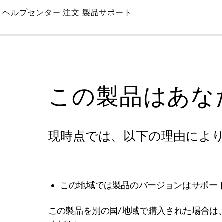
Skip
ヘルプセンター
注文
製品サポート
to
Main
この製品はあな
現時点では、以下の理由によ
この地域では製品のバージョンはサポー
この製品を別の国/地域で購入された場合は