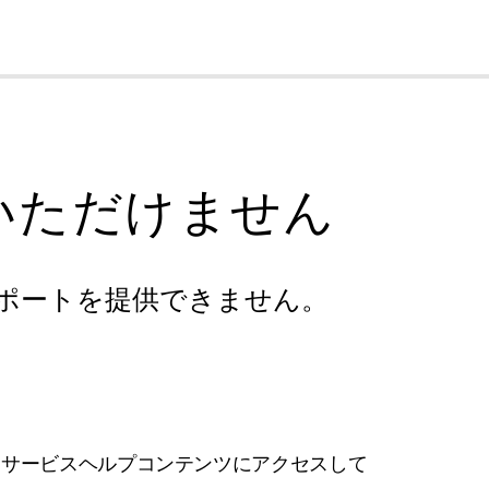
cl
いただけません
ポートを提供できません。
フサービスヘルプコンテンツにアクセスして