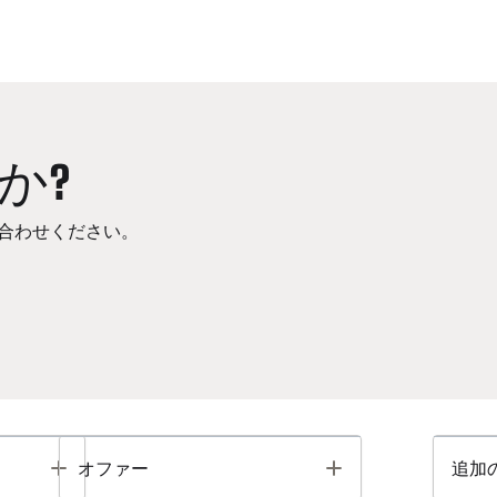
か?
合わせください。
Toggle
Toggle
オファー
追加