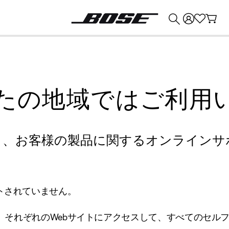
💰
Bose 製品を下取りに出すと最大 ¥30,000 のクレジットを獲得できます。
たの地域ではご利用
り、お客様の製品に関するオンラインサ
トされていません。
、それぞれのWebサイトにアクセスして、すべてのセル