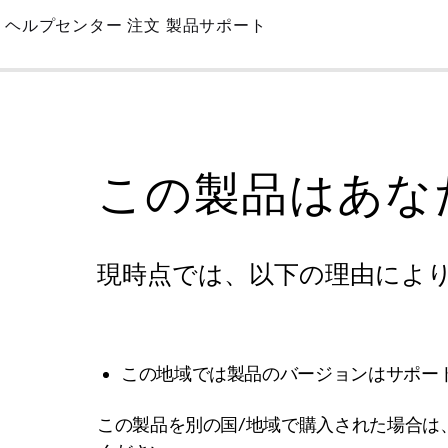
Skip
ヘルプセンター
注文
製品サポート
to
Main
この製品はあな
現時点では、以下の理由によ
この地域では製品のバージョンはサポー
この製品を別の国/地域で購入された場合は