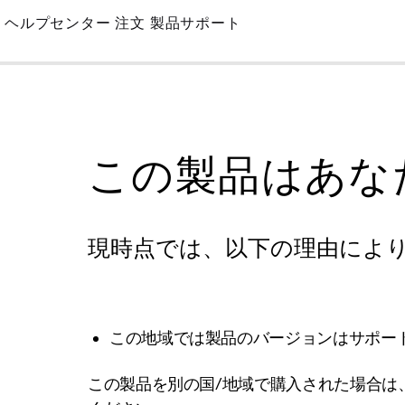
Skip
ヘルプセンター
注文
製品サポート
to
Main
この製品はあな
現時点では、以下の理由によ
この地域では製品のバージョンはサポー
この製品を別の国/地域で購入された場合は