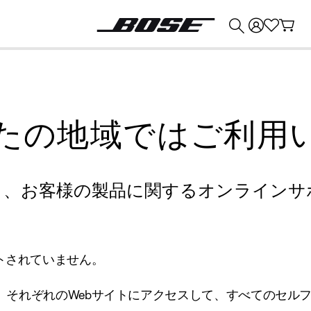
💰
Bose 製品を下取りに出すと最大 ¥30,000 のクレジットを獲得できます。
たの地域ではご利用
り、お客様の製品に関するオンラインサ
トされていません。
、それぞれのWebサイトにアクセスして、すべてのセル