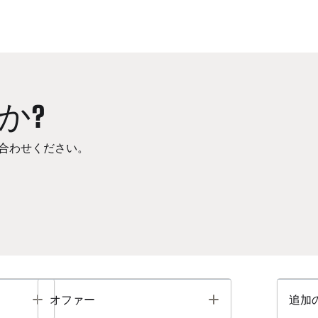
か?
合わせください。
Toggle
Toggle
オファー
追加