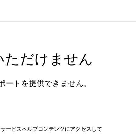
cl
いただけません
ポートを提供できません。
フサービスヘルプコンテンツにアクセスして