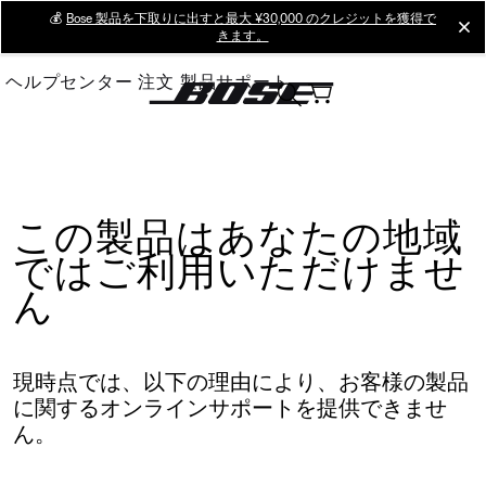
Skip
💰
Bose 製品を下取りに出すと最大 ¥30,000 のクレジットを獲得で
cl
きます。
to
Main
ヘルプセンター
注文
製品サポート
この製品はあなたの地域
ではご利用いただけませ
ん
現時点では、以下の理由により、お客様の製品
に関するオンラインサポートを提供できませ
ん。