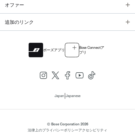
T
オファー
T
追加のリンク
Bose Connectア
ボーズアプリ
プリ
|
Japan
Japanese
© Bose Corporation 2026
法律上の
プライバシーポリシー
アクセシビリティ