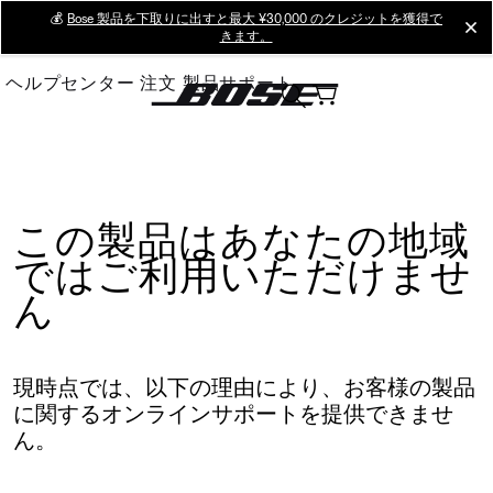
Skip
💰
Bose 製品を下取りに出すと最大 ¥30,000 のクレジットを獲得で
cl
きます。
to
Main
ヘルプセンター
注文
製品サポート
この製品はあなたの地域
ではご利用いただけませ
ん
現時点では、以下の理由により、お客様の製品
に関するオンラインサポートを提供できませ
ん。