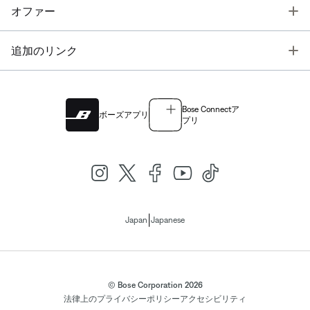
T
オファー
T
追加のリンク
Bose Connectア
ボーズアプリ
プリ
|
Japan
Japanese
© Bose Corporation 2026
法律上の
プライバシーポリシー
アクセシビリティ