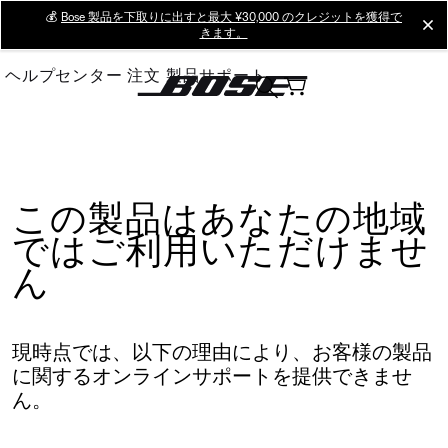
Skip
💰
Bose 製品を下取りに出すと最大 ¥30,000 のクレジットを獲得で
cl
きます。
to
Main
ヘルプセンター
注文
製品サポート
この製品はあなたの地域
ではご利用いただけませ
ん
現時点では、以下の理由により、お客様の製品
に関するオンラインサポートを提供できませ
ん。