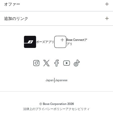
T
オファー
T
追加のリンク
Bose Connectア
ボーズアプリ
プリ
|
Japan
Japanese
© Bose Corporation 2026
法律上の
プライバシーポリシー
アクセシビリティ