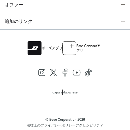
T
オファー
T
追加のリンク
Bose Connectア
ボーズアプリ
プリ
|
Japan
Japanese
© Bose Corporation 2026
法律上の
プライバシーポリシー
アクセシビリティ