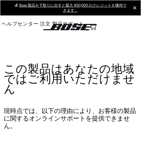
Skip
💰
Bose 製品を下取りに出すと最大 ¥30,000 のクレジットを獲得で
cl
きます。
to
Main
ヘルプセンター
注文
製品サポート
この製品はあなたの地域
ではご利用いただけませ
ん
現時点では、以下の理由により、お客様の製品
に関するオンラインサポートを提供できませ
ん。